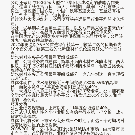
公司还做到与300余家大型企业集团形成稳定的战略合作关
系。这里面既包括万科、恒大、碧桂园、融创、保利这些大型
房企，也包括中国铁建、中国中铁等基建央企，甚至还有格
力、华为、宝马等这些知名企业。
通过这些大客户红利，公司便可获得远超同行业平均的收入增
速。
此外，受早期承接国家重点工程，以及地产集采名单带来的知
名度扩张，公司在品牌方面也具有无与伦比的竞争优势。
在中国房地产500强防水材料类供应商首选品牌榜单，公司连
续九年蝉联该榜单榜首。
2020年更是以36%的首选率荣获第一，较第二名的科顺领先
16个百分点，较第三名的北新建材和凯伦股份领先29个百分
点。
防水材料业务是公司最重要组成部分
目前，公司业务构成总体可简单分为防水材料和防水施工两大
板块。其中防水材料包括防水卷材和防水涂料，营收占比长期
维持在80%以上。
防水材料业务是公司最重要组成部分，这几年增速一直表现得
非常迅猛。
具体体现在，防水卷材最近三年间实现了30%-55%的高增
长，而防水涂料近6年复合增速则更是高达40%。
另一大板块防水施工服务是公司的传统优势业务。公司拥有整
个防水行业规模最大的劳务平台，涵盖近2000个合伙人和当
地的工程公司。
财务分析
公司业绩表现靓丽，上市以来，11年复合增速超40%。
公司从过去地方性的小企业到如今稳坐行业第一把交椅，成功
背后绝非偶然。
具体我们将公司上市至今划分成三个时期，而这三个时期均对
应着比较明显的业绩提振。
2008-2011年，公司抢占基础设施领域防水市场，由局部市场
走向全国。该阶段营收、业绩的复合增速各为36.51%、