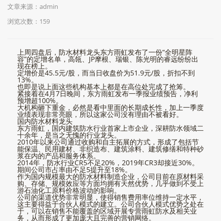
文章来源：admin
浏览次数：
159
上周四盘后，防水材料龙头东方雨虹发布了一份“全明星阵
容”的定增名单，高瓴、JP摩根、瑞银、陈光明的睿远纷纷出
现在榜上。
定增价是45.5元/股，而当日收盘价为51.9元/股，折扣不到
13%。
也即是说上面这些机构基本上都是在高位处完成了抢筹。
紧接着在4月7日晚间，东方雨虹发布一季报业绩预告，净利
预增超100%。
大机构砸下重金，必然是看中里面的长期成长性，加上一季度
业绩表现非常亮眼，所以这家公司没有理由不被看好。
国内防水材料龙头
东方雨虹，国内建筑防水行业首家上市企业，深耕防水领域二
十余年，是当之无愧的行业龙头。
2010年以来公司通过收购和自主拓展的方式，形成了包括节
能保温、民用建材、非织造布、建筑涂料、建筑修缮和特种砂
浆在内的产品和服务体系。
2014年，防水行业CR5不足20%，2019年CR3却接近30%。
期间公司市占率由不足5提升至18%。
作为国内规模最大的防水材料制造企业，公司目前在原材料采
购、存储、规模效应等方面均拥有天然优势，几乎做到不受上
游石油化工原料价格波动的影响。
公司的渠道优势非常明显，使得销售费用率位维持一定水平，
这主要得益于合伙人模式的建立。公司合伙人模式优势之处在
于，可以在销售不能覆盖的区域开展专营雨虹防水及相关业
务，从而形成了更加庞大且完善的营销网络。