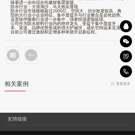
味着进一步向综合性建材集团靠拢。
防水行业：大浪淘沙，马太效应显现
防水行业市场规模超过2000亿，空间大，但分散度较高，典
型的大行业小企业特征。集中度提升与行业整合是必然趋势。
这意味伴随着行业进一步集中，强者恒强逻辑延续。
公司作为防水材料行业内的绝对龙头，受益于集中度提升，成
本、渠道、品牌优势形成的强大护城河，成长空间远未见顶。
目前公司通过激励和定增多种举措开启新征程。
4
相关案例
查看更多
友情链接